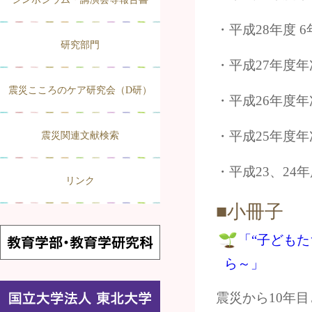
・平成28年度 
研究部門
・平成27年度
震災こころのケア研究会（D研）
・平成26年度
・平成25年度
震災関連文献検索
・平成23、24
リンク
■小冊子
「“子ども
ら～」
震災から10年