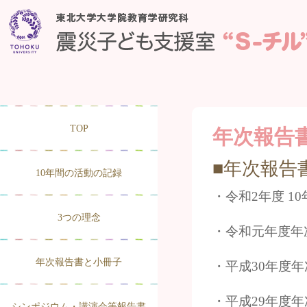
TOP
年次報告
■年次報告
10年間の活動の記録
・令和2年度 1
3つの理念
・令和元年度年
年次報告書と小冊子
・平成30年度
・平成29年度
シンポジウム・講演会等報告書