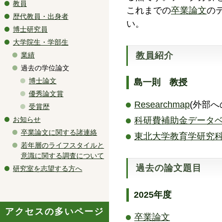
教員
​これまでの
卒業論文
の
歴代教員・出身者
い。
博士研究員
大学院生・学部生
教員
紹介
業績
過去の学位論文
博士論文
島一則 教授
優秀論文賞
Researchmap
(外部へ
受賞歴
お知らせ
科研費補助金データ
卒業論文に関する諸連絡
東北大学教育学研究
若年層のライフスタイルと
意識に関する調査について
過去の論文題目
研究室を志望する方へ
2025年度
アクセスの多いページ
卒業論文