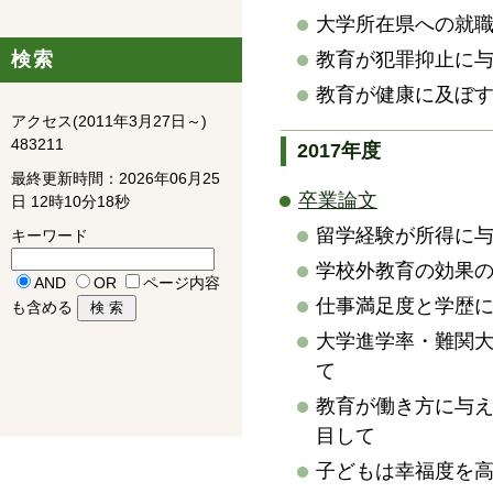
大学所在県への就
検索
教育が犯罪抑止に
教育が健康に及ぼ
アクセス(2011年3月27日～)
483211
2017年度
最終更新時間：2026年06月25
卒業論文
日 12時10分18秒
留学経験が所得に
キーワード
学校外教育の効果
AND
OR
ページ内容
仕事満足度と学歴
も含める
大学進学率・難関
て
教育が働き方に与
目して
子どもは幸福度を