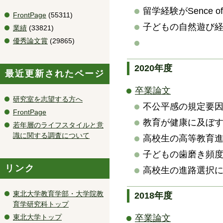
留学経験がSence 
FrontPage
(55311)
子どもの自然遊び
業績
(33821)
優秀論文賞
(29865)
2020年度
最近更新されたページ
卒業論文
研究室を志望する方へ
不公平感の規定要
FrontPage
教育が健康に及ぼ
若年層のライフスタイルと意
識に関する調査について
高校生の高等教育
子どもの歯磨き頻
リンク
高校生の進路選択
東北大学教育学部・大学院教
2018年度
育学研究科トップ
東北大学トップ
卒業論文