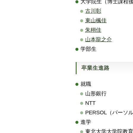
大学院生（博士課程
古川彰
東山楓佳
朱栩佳
山本龍之介
学部生
卒業生進路
就職
山形銀行
NTT
PERSOL（パーソ
進学
東北大学大学院教