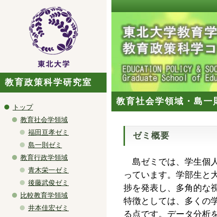
教育政策科学研究室
教育社会学領域
・
島一
トップ
教育社会学領域
福田亘孝ゼミ
ゼミ概要
島一則ゼミ
教育行政学領域
島ゼミでは、学生個人
青木栄一ゼミ
っています。学部生と
後藤武俊ゼミ
捗を発表し、多角的な
比較教育学領域
​特徴としては、多くの
井本佳宏ゼミ
る点です。データ分析