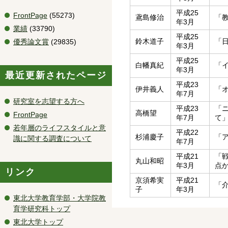
平成25
FrontPage
(55273)
鳶島修治
「
年3月
業績
(33790)
平成25
鈴木道子
「
優秀論文賞
(29835)
年3月
平成25
白幡真紀
「
年3月
最近更新されたページ
平成23
伊井義人
「
年7月
研究室を志望する方へ
平成23
「
高橋望
FrontPage
年7月
て
若年層のライフスタイルと意
平成22
杉浦慶子
「
識に関する調査について
年7月
平成21
「
丸山和昭
年3月
点
リンク
京須希実
平成21
「
子
年3月
東北大学教育学部・大学院教
育学研究科トップ
東北大学トップ