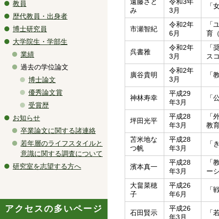
遠藤さと
令和3年
教員
「
み
3月
歴代教員・出身者
令和2年
「
博士研究員
市瀬智紀
6月
育（
大学院生・学部生
令和2年
「
呉書雅
業績
3月
ス
過去の学位論文
令和2年
廣谷貴明
「
3月
博士論文
優秀論文賞
平成29
神林寿幸
「
年3月
受賞歴
平成28
「
お知らせ
坪田光平
年3月
教
卒業論文に関する諸連絡
苫米地な
平成28
若年層のライフスタイルと
「
つ帆
年3月
意識に関する調査について
平成28
「
研究室を志望する方へ
濱本真一
年3月
ー
大畠菜穂
平成26
「
子
年6月
アクセスの多いページ
平成26
石田賢示
「
年3月