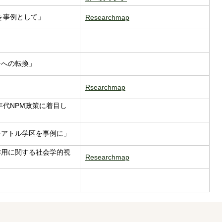
を事例として」
Researchmap
チへの転換」
Rsearchmap
年代NPM政策に着目し
シアトル学区を事例に」
作用に関する社会学的視
Researchmap