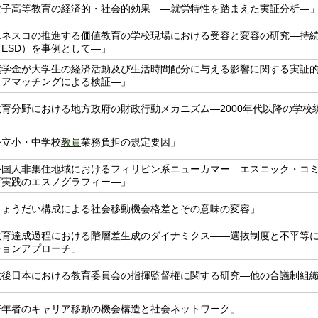
女子高等教育の経済的・社会的効果 ―就労特性を踏まえた実証分析―
ユネスコの推進する価値教育の学校現場における受容と変容の研究―持
ESD）を事例として―」
奨学金が大学生の経済活動及び生活時間配分に与える影響に関する実証
コアマッチングによる検証―」
教育分野における地方政府の財政行動メカニズム―2000年代以降の学校
公立小・中学校
教員
業務負担の規定要因」
外国人非集住地域におけるフィリピン系ニューカマー―エスニック・コ
育実践のエスノグラフィー―」
きょうだい構成による社会移動機会格差とその意味の変容」
教育達成過程における階層差生成のダイナミクス――選抜制度と不平等
ションアプローチ」
戦後日本における教育委員会の指揮監督権に関する研究―他の合議制組
若年者のキャリア移動の機会構造と社会ネットワーク」