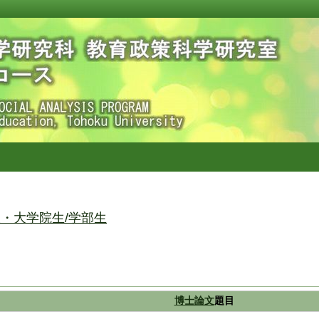
・大学院生/学部生
博士論文
題目