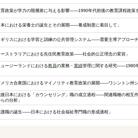
教育政策が学力の階層差に与える影響――1990年代前後の教育課程政策
日本における栄養士の誕生とその展開――養成制度に着目して」
イギリスにおける学習と訓練の公共管理システム――需要主導アプロー
オーストラリアにおける先住民教育政策――社会的公正理念の変容」
ニュージーランドにおける
教員
の業務・
業績
管理に関する研究――1980
」
アメリカ合衆国におけるマイノリティ教育政策の展開――ワシントン州
戦後日本における「カウンセリング」職の成立過程――関連職種の相互
からの分析」
介護職の誕生――日本における社会福祉専門職の形成過程」