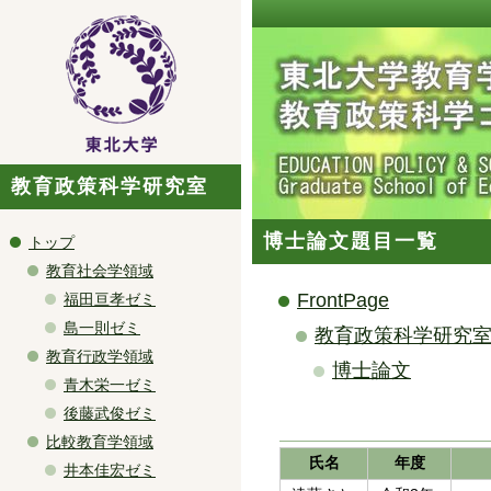
教育政策科学研究室
博士論文
題目一覧
トップ
教育社会学領域
FrontPage
福田亘孝ゼミ
島一則ゼミ
教育政策科学研究室
教育行政学領域
博士論文
青木栄一ゼミ
後藤武俊ゼミ
比較教育学領域
氏名
年度
井本佳宏ゼミ